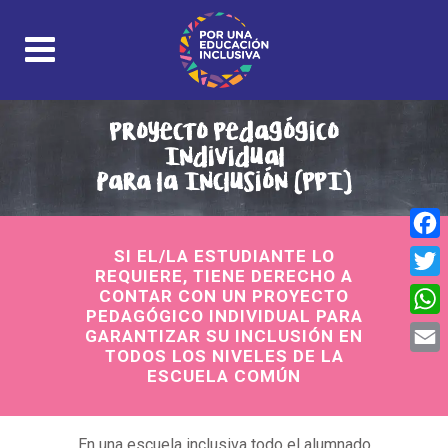
Proyecto Pedagógico
Individual
para la Inclusión (PPI)
Face
SI EL/LA ESTUDIANTE LO
REQUIERE, TIENE DERECHO A
Twitt
CONTAR CON UN PROYECTO
PEDAGÓGICO INDIVIDUAL PARA
What
GARANTIZAR SU INCLUSIÓN EN
TODOS LOS NIVELES DE LA
Email
ESCUELA COMÚN
En una escuela inclusiva todo el alumnado